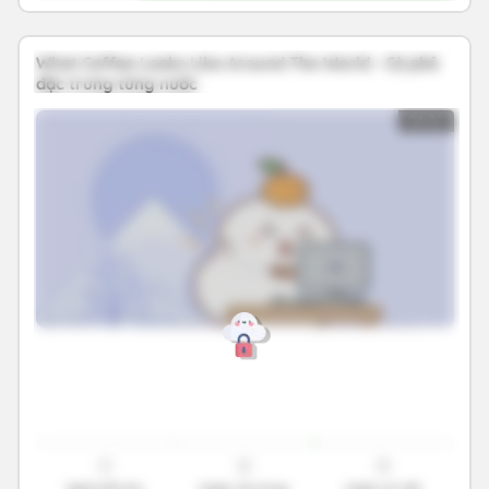
What Coffee Looks Like Around The World - Cà phê
đặc trưng từng nước
04:32
1
2
3
Nghe bắt âm
Nghe vận dụng
Nghe chi tiết