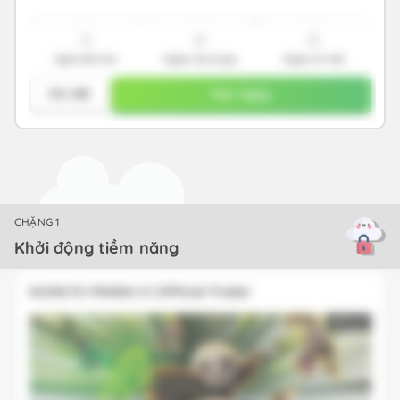
1
2
3
Nghe bắt âm
Nghe vận dụng
Nghe chi tiết
Chi tiết
Học ngay
CHẶNG 1
Khởi động tiềm năng
KUNG FU PANDA 4 | Official Trailer
02:27