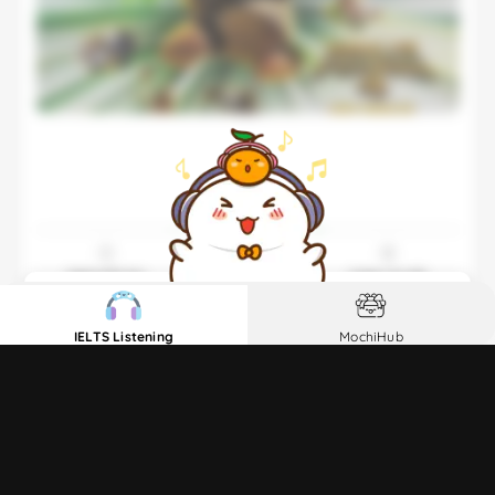
1
2
3
Nghe bắt âm
Nghe vận dụng
Nghe chi tiết
Chi tiết
Học ngay
IELTS Listening
MochiHub
Mở khoá lộ trình tăng điểm dành riêng cho bạn
Mở khóa ngay
80 FOR BRADY | Official Trailer (2023 Movie)
02:40