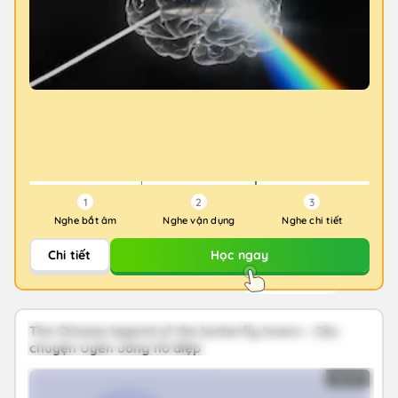
1
2
3
Nghe bắt âm
Nghe vận dụng
Nghe chi tiết
Chi tiết
Học ngay
The Chinese legend of the butterfly lovers - Câu
chuyện Uyên ương hồ điệp
04:19