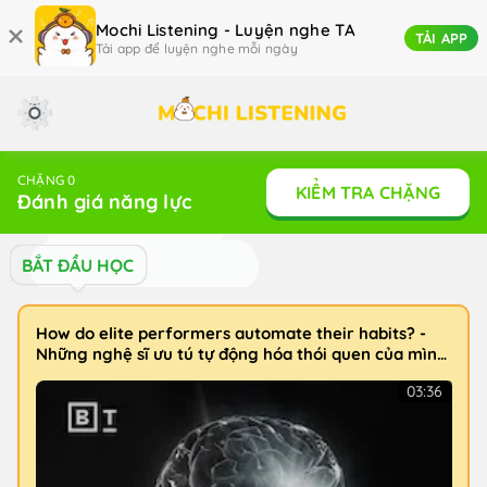
Mochi Listening - Luyện nghe TA
TẢI APP
Tải app để luyện nghe mỗi ngày
CHẶNG 0
KIỂM TRA CHẶNG
Đánh giá năng lực
BẮT ĐẦU HỌC
How do elite performers automate their habits? -
Những nghệ sĩ ưu tú tự động hóa thói quen của mình
như thế nào?
03:36