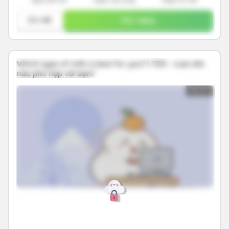
Chi tiết
Học ngay
Which type of milk is best for you? | TED - Loại sữa
nào phù hợp với bạn?
05:25