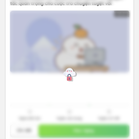
tắc quan trọng cho cuộc trò chuyện tuyệt vời
05:31
1
2
3
Nghe bắt âm
Nghe vận dụng
Nghe chi tiết
Chi tiết
Học ngay