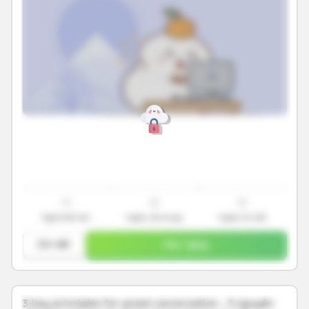
1
2
3
Nghe bắt âm
Nghe vận dụng
Nghe chi tiết
Chi tiết
Học ngay
3 key principles for great conversation - 3 nguyên