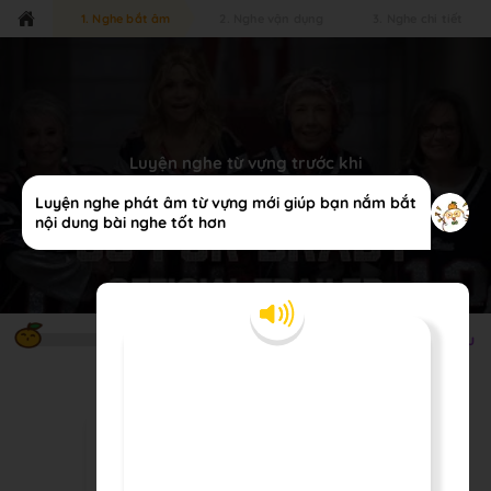
1. Nghe bắt âm
2. Nghe vận dụng
3. Nghe chi tiết
Luyện nghe từ vựng trước khi
nghe video nhé!
Luyện nghe phát âm từ vựng mới giúp bạn nắm bắt
nội dung bài nghe tốt hơn
0
/
0
câu